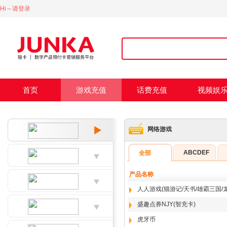
Hi～请登录
首页
游戏充值
话费充值
视频娱
网络游戏
ABCDEF
全部
产品名称
人人游戏(猫游记/天书/雄霸三国/
盛趣点券NJY(智充卡)
虎牙币