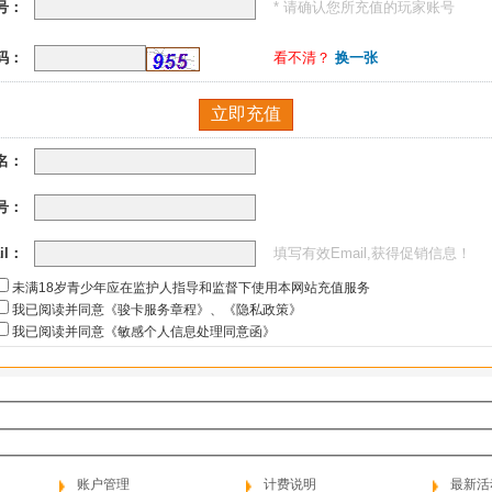
号：
* 请确认您所充值的玩家账号
码：
看不清？
换一张
名：
号：
il：
填写有效Email,获得促销信息！
未满18岁青少年应在监护人指导和监督下使用本网站充值服务
我已阅读并同意《骏卡服务章程》
、
《隐私政策》
我已阅读并同意《敏感个人信息处理同意函》
账户管理
计费说明
最新活