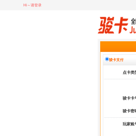
Hi～请登录
骏卡支付
点卡类
骏卡卡
骏卡密
玩家账