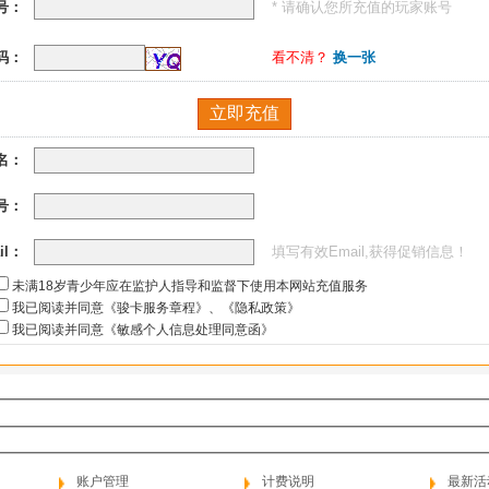
号：
* 请确认您所充值的玩家账号
码：
看不清？
换一张
名：
号：
il：
填写有效Email,获得促销信息！
未满18岁青少年应在监护人指导和监督下使用本网站充值服务
我已阅读并同意《骏卡服务章程》
、
《隐私政策》
我已阅读并同意《敏感个人信息处理同意函》
账户管理
计费说明
最新活