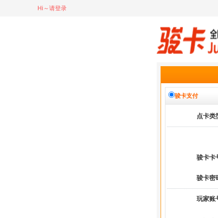
Hi～请登录
骏卡支付
点卡类
骏卡卡
骏卡密
玩家账